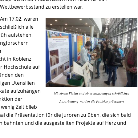
Wettbewerbsstand zu erstellen war.
Am 17.02. waren
schließlich alle
rüh aufstehen.
ungforschern
n
ht in Koblenz
der Hochschule auf
tänden den
tigen Utensilien
akate aufzuhängen
Mit einem Plakat und einer mehrseitigen schriftlichen
nktion der
Ausarbeitung wurden die Projekte präsentiert
enig Zeit blieb
al die Präsentation für die Juroren zu üben, die sich bald
 bahnten und die ausgestellten Projekte auf Herz und