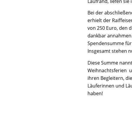
Laufrand, liefen sie
Bei der abschließe
erhielt der Raiffeis
von 250 Euro, den 
dankbar annahmen. 
Spendensumme für k
Insgesamt stehen n
Diese Summe nannte
Weihnachtsferien un
ihren Begleitern, di
Läuferinnen und Läu
haben!