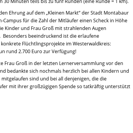
 in 30 Minuten teils bis zu fünf Runden (eine Runde = 1 km).
nden Ehrung auf dem „Kleinen Markt“ der Stadt Montabaur
en-Campus für die Zahl der Mitläufer einen Scheck in Höhe
die Kinder und Frau Groß mit strahlenden Augen
Besonders beeindruckend ist die erlaufene
onkrete Flüchtlingsprojekte im Westerwaldkreis:
un rund 2.700 Euro zur Verfügung!
 Frau Groß in der letzten Lernerversammlung vor den
d bedankte sich nochmals herzlich bei allen Kindern und
e mitgelaufen sind und bei all denjenigen, die die
fer mit ihrer großzügigen Spende so tatkräftig unterstützt