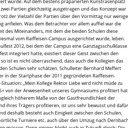
gert wurde. Auf dem bestens präparierten Kunstrasenplatz
 zwei Partien gleichzeitig ausgetragen und das Konzept war
trotz der Vielzahl der Partien über den Vormittag nur wenige
 anfielen. Was dem Betrachter vor allem auffiel war die
eit des Miteinanders, mit dem die beiden Schulen diese
diesmal vom Raiffeisen-Campus ausgerichtet wurde, leben.
hulfest 2012, bei dem der Campus eine Ganztagsschulklasse
fest integriert hatte, existiert dieser Geist zwischen den
so ist es nicht überraschend, dass auch die Kollegien das
den Schulen sehr schätzen. Schulleiter Bernhard Meffert
er in der Startphase der 2011 gegründeten Raiffeisen-
Situation: „Mein Kollege Rektor Liebe wird nicht müde zu
S+ von der Anwesenheit unseres Gymnasiums profitiert hat
ungleich höherem Maße von der Gastfreundlichkeit der
nd ihres Trägers profitieren, ist uns sehr bewusst und dafü
Und deshalb besteht auch Einigkeit zwischen den Schulen,
portliche Turniere etc. auch über den Umzug nach Dernbac
n müssen. Denn einiges bleibt auch in Zukunft gleich: Die