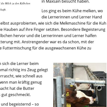
in Maxsain besucht haben.
d die Milch zu den Kälbchen
hafft.
Los ging es beim Kühe melken, wo
die Lernerinnen und Lerner Hand
elbst ausprobierten, wie sich die Melkmaschine für die Kuh
die Hauben auf ihre Finger setzten. Besondere Begeisterung
Kälbchen hervor und die Lernerinnen und Lerner halfen
Fütterung mit. Anstrengender war es da schon, mit der
e Futtermischung für die ausgewachsenen Kühe zu
n sich die Lerner beim
al richtig ins Zeug gelegt
rascht, wie schnell aus
 wenn man kräftig genug
macht hat die Butter
s gut geschmeckt.
h und begeisternd – so