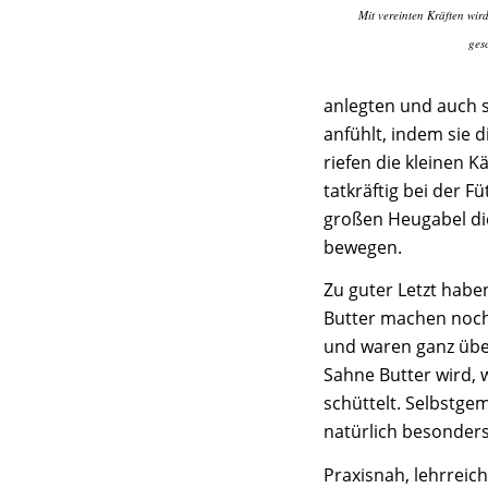
Mit vereinten Kräften wir
gesc
anlegten und auch s
anfühlt, indem sie 
riefen die kleinen 
tatkräftig bei der 
großen Heugabel di
bewegen.
Zu guter Letzt habe
Butter machen nochm
und waren ganz über
Sahne Butter wird,
schüttelt. Selbstge
natürlich besonder
Praxisnah, lehrreic