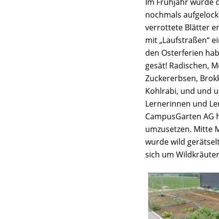
Im Frühjahr wurde 
nochmals aufgelocke
verrottete Blätter e
mit „Laufstraßen“ e
den Osterferien hab
gesät! Radischen, M
Zuckererbsen, Brokko
Kohlrabi, und und u
Lernerinnen und Le
CampusGarten AG ha
umzusetzen. Mitte M
wurde wild gerätsel
sich um Wildkräuter