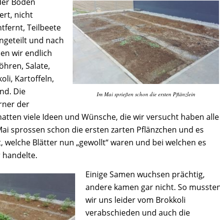
der Boden
rt, nicht
ntfernt, Teilbeete
ingeteilt und nach
en wir endlich
öhren, Salate,
li, Kartoffeln,
nd. Die
Im Mai sprießen schon die ersten Pflänzlein
rner der
tten viele Ideen und Wünsche, die wir versucht haben alle
ai sprossen schon die ersten zarten Pflänzchen und es
t, welche Blätter nun „gewollt“ waren und bei welchen es
 handelte.
Einige Samen wuchsen prächtig,
andere kamen gar nicht. So musste
wir uns leider vom Brokkoli
verabschieden und auch die