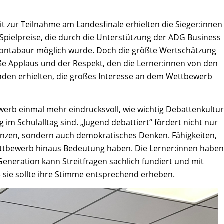
t zur Teilnahme am Landesfinale erhielten die Sieger:innen
 Spielpreise, die durch die Unterstützung der ADG Business
Montabaur möglich wurde. Doch die größte Wertschätzung
roße Applaus und der Respekt, den die Lerner:innen von den
nden erhielten, die großes Interesse an dem Wettbewerb
werb einmal mehr eindrucksvoll, wie wichtig Debattenkultur
g im Schulalltag sind. „Jugend debattiert“ fördert nicht nur
nzen, sondern auch demokratisches Denken. Fähigkeiten,
ettbewerb hinaus Bedeutung haben. Die Lerner:innen haben
Generation kann Streitfragen sachlich fundiert und mit
 sie sollte ihre Stimme entsprechend erheben.