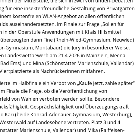
innen der Mittelstufe, die sich in zwei Vorrunden-Debatten
ng für eine insektenfreundliche Gestaltung von Privatgärten
inem kostenfreien WLAN-Angebot an allen öffentlichen
ds auseinandersetzten. Im Finale zur Frage „Sollen für
n in der Oberstufe Anwendungen mit KI als Hilfsmittel
 überzeugten dann Fine (Rhein-Wied-Gymnasium, Neuwied)
r-Gymnasium, Montabaur) die Jury in besonderer Weise.
den Landeswettbewerb am 21.4.2026 in Mainz ein, Meena
ad Ems) und Mina (Schönstätter Marienschule, Vallendar)
 Viertplatzierte als Nachrückerinnen mitfahren.
erte im Halbfinale ein Verbot von „Kaufe jetzt, zahle später“
m Finale die Frage, ob die Veröffentlichung von
feld von Wahlen verboten werden sollte. Besondere
cksfähigkeit, Gesprächsfähigkeit und Überzeugungskraft
und Kari (beide Konrad-Adenauer-Gymnasium, Westerburg),
 Westerwald auf Landesebene vertreten. Platz 3 und 4
nstätter Marienschule, Vallendar) und Mika (Raiffeisen-