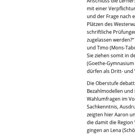
Anschluss die Lerner:
mit einer Verpflichtu
und der Frage nach e
Plätzen des Westerwal
schriftliche Prüfunge
zugelassen werden?“
und Timo (Mons-Tabo
Sie ziehen somit in 
(Goethe-Gymnasium B
dürfen als Dritt- und
Die Oberstufe debatti
Bezahlmodellen und i
Wahlumfragen im Vor
Sachkenntnis, Ausdru
zeigten hier Aaron 
die damit die Region
gingen an Lena (Schö