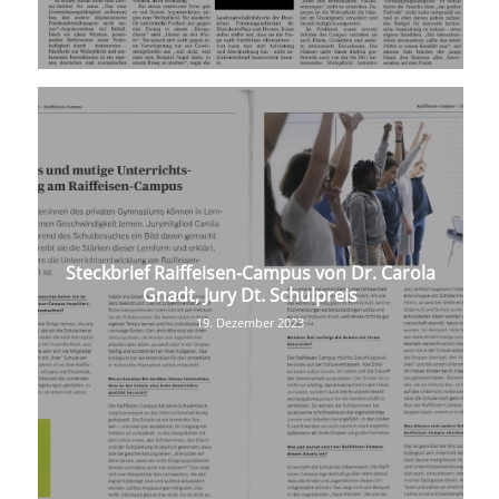
Steckbrief Raiffeisen-Campus von Dr. Carola
Gnadt, Jury Dt. Schulpreis
19. Dezember 2023