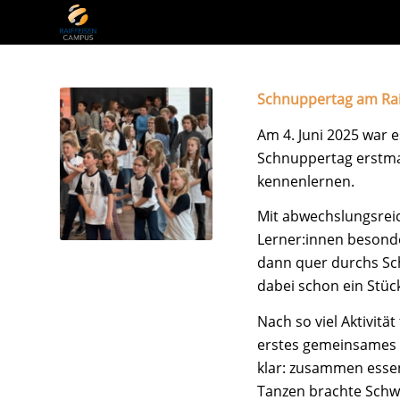
Schnuppertag am Ra
Am 4. Juni 2025 war 
Schnuppertag erstma
kennenlernen.
Mit abwechslungsreic
Lerner:innen besonde
dann quer durchs S
dabei schon ein Stüc
Nach so viel Aktivitä
erstes gemeinsames 
klar: zusammen esse
Tanzen brachte Schw