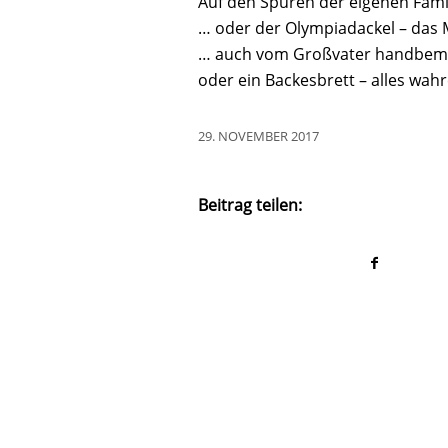
Auf den Spuren der eigenen Fami
… oder der Olympiadackel – das 
… auch vom Großvater handbemal
oder ein Backesbrett – alles wahr
29. NOVEMBER 2017
Beitrag teilen: